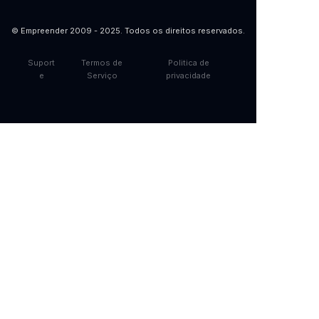
© Empreender 2009 - 2025. Todos os direitos reservados.
Suport
Termos de
Politica de
e
Serviço
privacidade